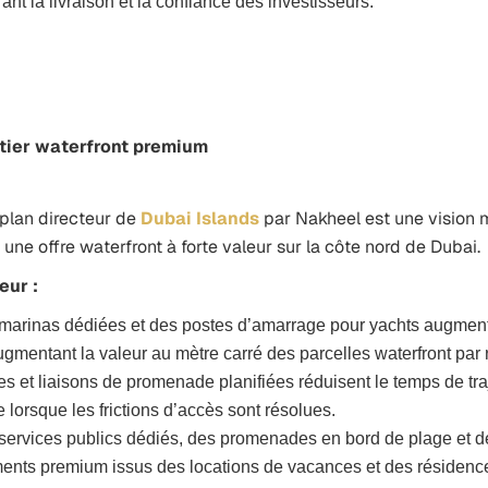
ant la livraison et la confiance des investisseurs.
rtier waterfront premium
 plan directeur de
Dubai Islands
par Nakheel est une vision mu
ne offre waterfront à forte valeur sur la côte nord de Dubai.
eur :
marinas dédiées et des postes d’amarrage pour yachts augmenten
augmentant la valeur au mètre carré des parcelles waterfront par r
 et liaisons de promenade planifiées réduisent le temps de traj
 lorsque les frictions d’accès sont résolues.
ervices publics dédiés, des promenades en bord de plage et des
ents premium issus des locations de vacances et des résidenc