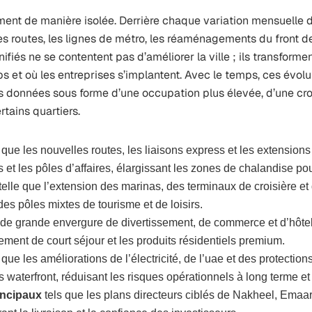
ent de manière isolée. Derrière chaque variation mensuelle de
 Les routes, les lignes de métro, les réaménagements du front d
ifiés ne se contentent pas d’améliorer la ville ; ils transforme
s et où les entreprises s’implantent. Avec le temps, ces évol
 données sous forme d’une occupation plus élevée, d’une croi
rtains quartiers.
 que les nouvelles routes, les liaisons express et les extension
s et les pôles d’affaires, élargissant les zones de chalandise pou
telle que l’extension des marinas, des terminaux de croisière et
 des pôles mixtes de tourisme et de loisirs.
s de grande envergure de divertissement, de commerce et d’hôt
ment de court séjour et les produits résidentiels premium.
 que les améliorations de l’électricité, de l’uae et des protectio
 waterfront, réduisant les risques opérationnels à long terme et
incipaux
tels que les plans directeurs ciblés de Nakheel, Emaar