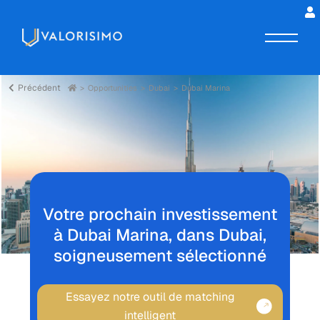
Précédent
Opportunities
Dubai
Dubai Marina
Votre prochain investissement
à Dubai Marina, dans Dubai,
soigneusement sélectionné
Essayez notre outil de matching
intelligent