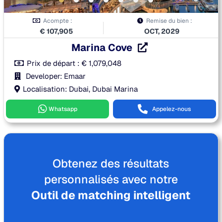
Acompte :
Remise du bien :
€
107,905
OCT, 2029
Marina Cove
Prix de départ :
€
1,079,048
Developer: Emaar
Localisation: Dubai, Dubai Marina
Whatsapp
Appelez-nous
Obtenez des résultats
personnalisés avec notre
Outil de matching intelligent