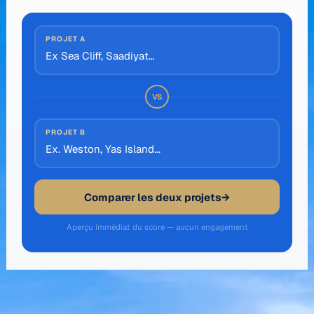
PROJET A
VS
PROJET B
Comparer les deux projets
→
Aperçu immédiat du score — aucun engagement