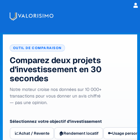
OUTIL DE COMPARAISON
Comparez deux projets
d’investissement en 30
secondes
Notre moteur croise nos données sur 10 000+
transactions pour vous donner un avis chiffré
— pas une opinion.
Votre objectif d’investissement
Sélectionnez votre objectif d’investissement
📈
Achat / Revente
🏠
Rendement locatif
🔑
Usage personn