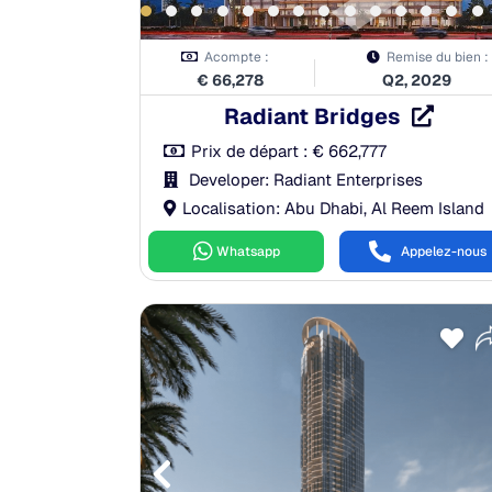
Acompte :
Remise du bien :
€
66,278
Q2, 2029
Radiant Bridges
Prix de départ :
€
662,777
Developer: Radiant Enterprises
Localisation: Abu Dhabi, Al Reem Island
Whatsapp
Appelez-nous
Payment Plan
0.00%
À la réservation:
10.00%
n:
50.00%
Pendant la construction:
40.00%
10.00%
À la remise des clés:
50.00%
s:
30.00%
Après la remise des clés:
0.00%