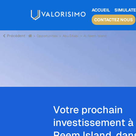
ACCUEIL
SIMULATE
CONTACTEZ NOUS
Précédent
Opportunities
Abu Dhabi
Al Reem Island
Votre prochain
investissement à 
Reem Island, dan