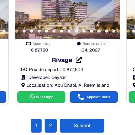
Acompte :
Remise du bien :
€
87,750
Q4, 2027
Rivage
Prix de départ :
€
877,503
Developer: Deyaar
Localisation: Abu Dhabi, Al Reem Island
Whatsapp
Appelez-nous
1
2
Suivant