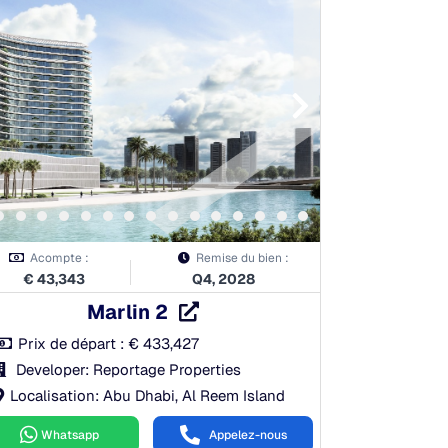
Acompte :
Remise du bien :
€
43,343
Q4, 2028
Marlin 2
Prix de départ :
€
433,427
Developer: Reportage Properties
Localisation: Abu Dhabi, Al Reem Island
Whatsapp
Appelez-nous