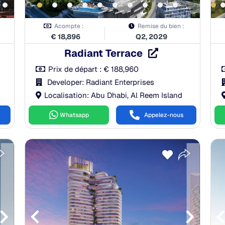
Acompte :
Remise du bien :
€
18,896
Q2, 2029
Radiant Terrace
Prix de départ :
€
188,960
Developer: Radiant Enterprises
Localisation: Abu Dhabi, Al Reem Island
Whatsapp
Appelez-nous
Payment Plan
À la réservation:
5.00%
Pendant la construction:
55.00%
À la remise des clés:
40.00%
Après la remise des clés:
0.00%