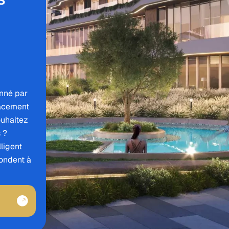
onné par
lacement
ouhaitez
 ?
ligent
ondent à