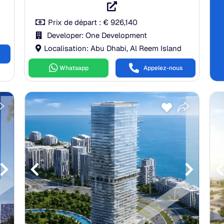
Prix de départ :
€
926,140
Developer: One Development
Localisation: Abu Dhabi, Al Reem Island
Whatsapp
Appelez-nous
Payment Plan
À la réservation:
10.00%
Pendant la construction:
50.00%
À la remise des clés:
40.00%
Après la remise des clés:
0.00%