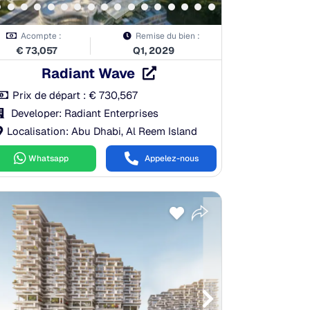
Acompte :
Remise du bien :
€
73,057
Q1, 2029
Radiant Wave
Prix de départ :
€
730,567
Developer: Radiant Enterprises
Localisation: Abu Dhabi, Al Reem Island
Whatsapp
Appelez-nous