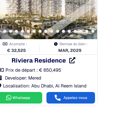
Acompte :
Remise du bien :
€
32,525
MAR, 2029
Riviera Residence
Prix de départ :
€
650,495
Developer: Mered
Localisation: Abu Dhabi, Al Reem Island
Whatsapp
Appelez-nous