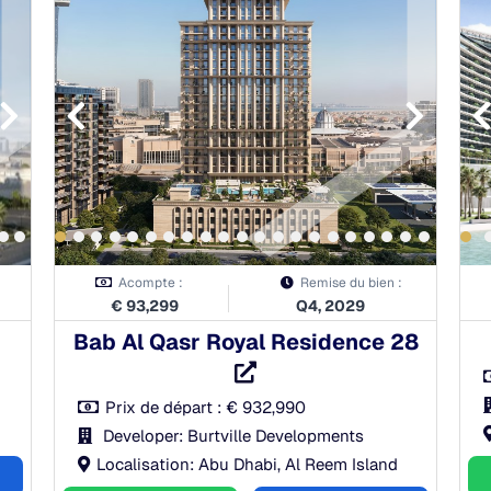
À la réservation:
30.00%
Pendant la construction:
46.00%
À la remise des clés:
24.00%
Après la remise des clés:
0.00%
Acompte :
Remise du bien :
€
93,299
Q4, 2029
Bab Al Qasr Royal Residence 28
Prix de départ :
€
932,990
Developer: Burtville Developments
Localisation: Abu Dhabi, Al Reem Island