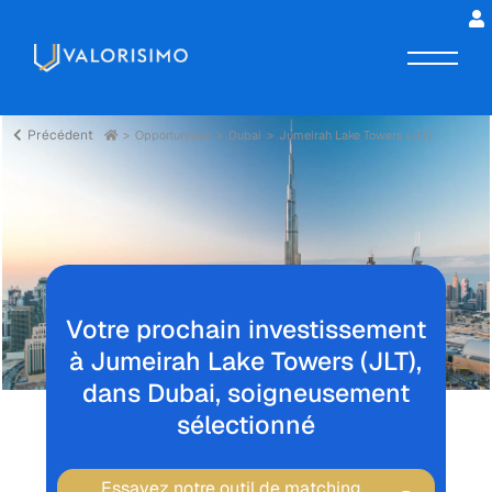
Précédent
Opportunities
Dubai
Jumeirah Lake Towers (JLT)
Votre prochain investissement
à Jumeirah Lake Towers (JLT),
dans Dubai, soigneusement
sélectionné
Essayez notre outil de matching