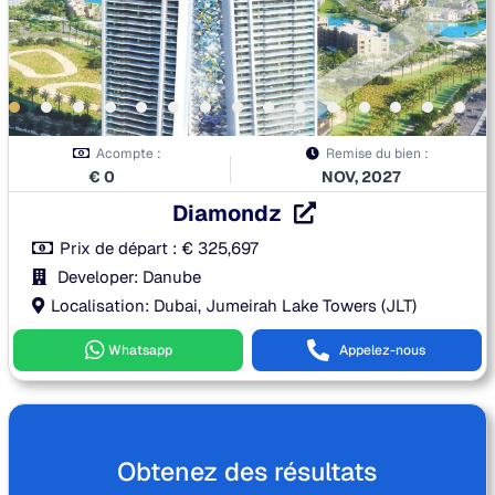
Acompte :
Remise du bien :
€
0
NOV, 2027
Diamondz
Prix de départ :
€
325,697
Developer: Danube
Localisation: Dubai, Jumeirah Lake Towers (JLT)
Whatsapp
Appelez-nous
Obtenez des résultats