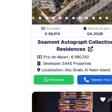
Acompte :
Remise du bien :
€
58,074
Q4, 2028
Seamont Autograph Collectio
Residences
Prix de départ :
€
580,743
Developer: SAAS Properties
Localisation: Abu Dhabi, Al Reem Island
Whatsapp
Appelez-nous
Payment Plan
0.00%
À la réservation:
10.00%