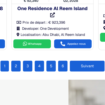
€
92,340
Q2, 2028
28
One Residence Al Reem Island
Prix de départ :
€
923,396
Developer: One Development
Localisation: Abu Dhabi, Al Reem Island
Whatsapp
Appelez-nous
1
2
3
4
5
6
Suivant