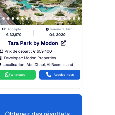
Acompte :
Remise du bien :
€
32,970
Q4, 2029
Tara Park by Modon
Prix de départ :
€
659,400
Developer: Modon Properties
Localisation: Abu Dhabi, Al Reem Island
Whatsapp
Appelez-nous
Obtenez des résultats