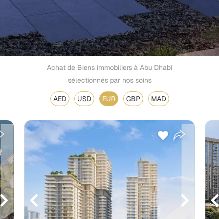
Achat de Biens immobiliers à Abu Dhabi
sélectionnés par nos soins
AED
USD
EUR
GBP
MAD
Payment Plan
À la réservation:
5.00%
Pendant la construction:
45.00%
À la remise des clés:
50.00%
Après la remise des clés:
0.00%