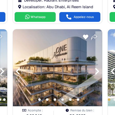
Developer: Radiant Enterprises
Localisation: Abu Dhabi, Al Reem Island
Whatsapp
Appelez-nous
Payment Plan
À la réservation:
30.00%
Pendant la construction:
46.00%
À la remise des clés:
24.00%
Après la remise des clés:
0.00%
Acompte :
Remise du bien :