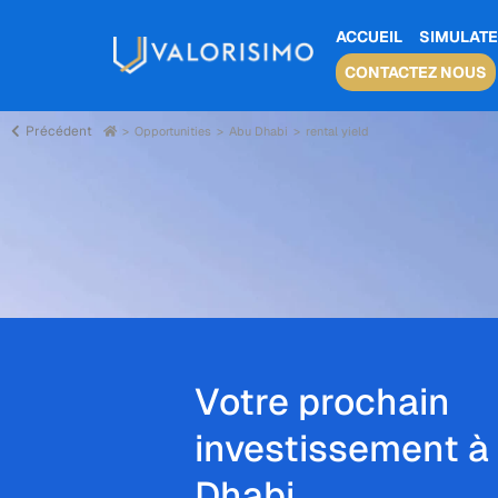
ACCUEIL
SIMULATE
CONTACTEZ NOUS
Précédent
Opportunities
Abu Dhabi
rental yield
Votre prochain
investissement à
Dhabi,