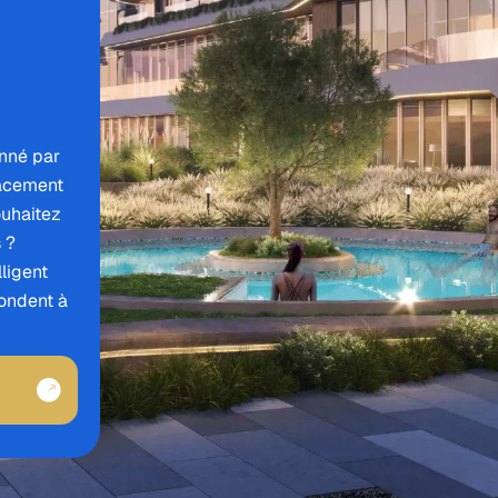
onné par
lacement
ouhaitez
 ?
ligent
ondent à