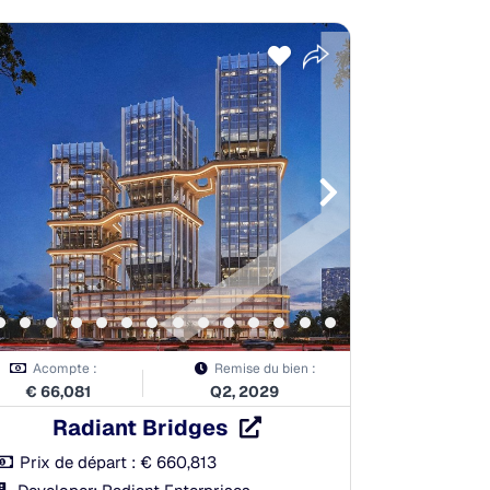
Acompte :
Remise du bien :
€
66,081
Q2, 2029
Radiant Bridges
Prix de départ :
€
660,813