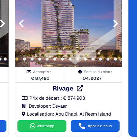
Acompte :
Remise du bien :
€
87,490
Q4, 2027
Rivage
Prix de départ :
€
874,903
Developer: Deyaar
Localisation: Abu Dhabi, Al Reem Island
Whatsapp
Appelez-nous