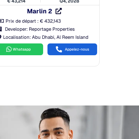
€
43,214
Q4, 2028
Marlin 2
Prix de départ :
€
432,143
Developer: Reportage Properties
Localisation: Abu Dhabi, Al Reem Island
Whatsapp
Appelez-nous