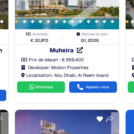
Acompte :
Remise du bien :
€
32,970
Q1, 2029
n
Muheira
Prix de départ :
€
659,400
Developer: Modon Properties
Localisation: Abu Dhabi, Al Reem Island
Whatsapp
Appelez-nous