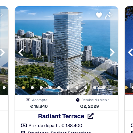
Payment Plan
À la réservation:
10.00%
Pendant la construction:
40.00%
À la remise des clés:
50.00%
Après la remise des clés:
0.00%
Acompte :
Remise du bien :
€
18,840
Q2, 2029
Radiant Terrace
Prix de départ :
€
188,400