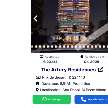
n:
30.00%
Pendant la construction:
40.00%
60.00%
À la remise des clés:
50.00%
és:
0.00%
Après la remise des clés:
0.00%
Acompte :
Remise du bien :
€
22,414
Q4, 2029
The Artery Residences
Prix de départ :
€
224,143
Developer: IMKAN Properties
Localisation: Abu Dhabi, Al Reem Island
Whatsapp
Appelez-nous