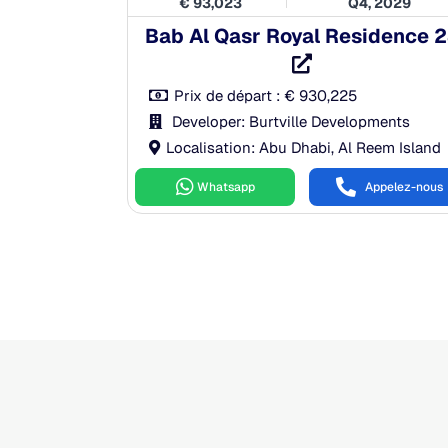
€
93,023
Q4, 2029
Bab Al Qasr Royal Residence 
Prix de départ :
€
930,225
Developer: Burtville Developments
Localisation: Abu Dhabi, Al Reem Island
Whatsapp
Appelez-nous