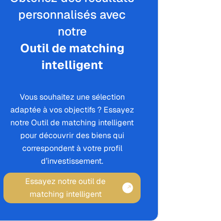
personnalisés avec
notre
Outil de matching
intelligent
Vous souhaitez une sélection
adaptée à vos objectifs ? Essayez
notre Outil de matching intelligent
pour découvrir des biens qui
correspondent à votre profil
d’investissement.
Essayez notre outil de
matching intelligent