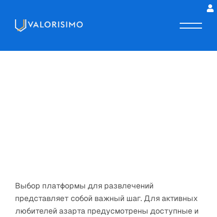
Выбор платформы для развлечений
представляет собой важный шаг. Для активных
любителей азарта предусмотрены доступные и