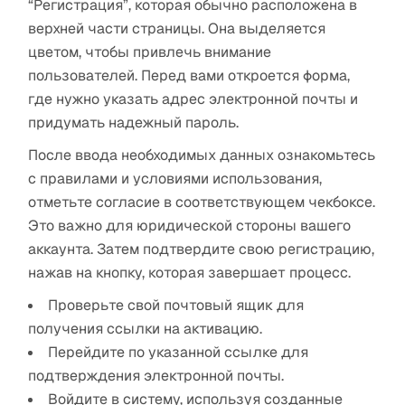
“Регистрация”, которая обычно расположена в
верхней части страницы. Она выделяется
цветом, чтобы привлечь внимание
пользователей. Перед вами откроется форма,
где нужно указать адрес электронной почты и
придумать надежный пароль.
После ввода необходимых данных ознакомьтесь
с правилами и условиями использования,
отметьте согласие в соответствующем чекбоксе.
Это важно для юридической стороны вашего
аккаунта. Затем подтвердите свою регистрацию,
нажав на кнопку, которая завершает процесс.
Проверьте свой почтовый ящик для
получения ссылки на активацию.
Перейдите по указанной ссылке для
подтверждения электронной почты.
Войдите в систему, используя созданные