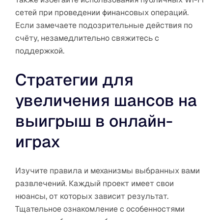
сетей при проведении финансовых операций.
Если замечаете подозрительные действия по
счёту, незамедлительно свяжитесь с
поддержкой.
Стратегии для
увеличения шансов на
выигрыш в онлайн-
играх
Изучите правила и механизмы выбранных вами
развлечений. Каждый проект имеет свои
нюансы, от которых зависит результат.
Тщательное ознакомление с особенностями