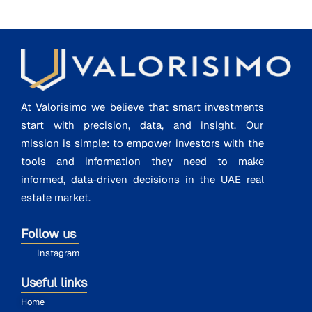
At Valorisimo we believe that smart investments
start with precision, data, and insight. Our
mission is simple: to empower investors with the
tools and information they need to make
informed, data-driven decisions in the UAE real
estate market.
Follow us
Instagram
Useful links
Home