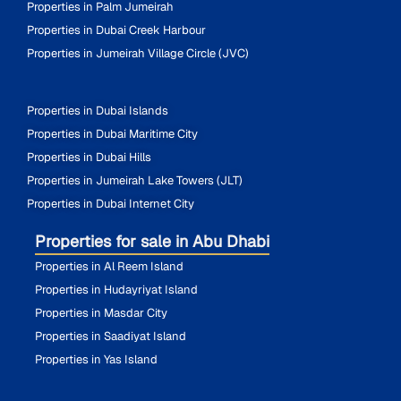
Properties in Palm Jumeirah
Properties in Dubai Creek Harbour
Properties in Jumeirah Village Circle (JVC)
Properties in Dubai Islands
Properties in Dubai Maritime City
Properties in Dubai Hills
Properties in Jumeirah Lake Towers (JLT)
Properties in Dubai Internet City
Properties for sale in Abu Dhabi
Properties in Al Reem Island
Properties in Hudayriyat Island
Properties in Masdar City
Properties in Saadiyat Island
Properties in Yas Island