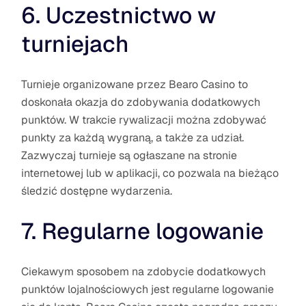
6. Uczestnictwo w
turniejach
Turnieje organizowane przez Bearo Casino to
doskonała okazja do zdobywania dodatkowych
punktów. W trakcie rywalizacji można zdobywać
punkty za każdą wygraną, a także za udział.
Zazwyczaj turnieje są ogłaszane na stronie
internetowej lub w aplikacji, co pozwala na bieżąco
śledzić dostępne wydarzenia.
7. Regularne logowanie
Ciekawym sposobem na zdobycie dodatkowych
punktów lojalnościowych jest regularne logowanie