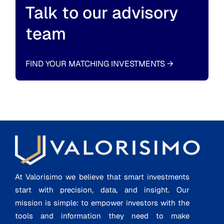
Talk to our advisory
team
FIND YOUR MATCHING INVESTMENTS
→
At Valorisimo we believe that smart investments
start with precision, data, and insight. Our
mission is simple: to empower investors with the
tools and information they need to make