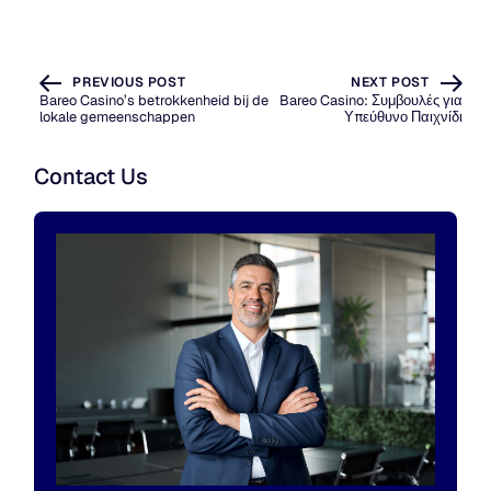
PREVIOUS POST
NEXT POST
Bareo Casino’s betrokkenheid bij de
Bareo Casino: Συμβουλές για
lokale gemeenschappen
Υπεύθυνο Παιχνίδι
Contact Us