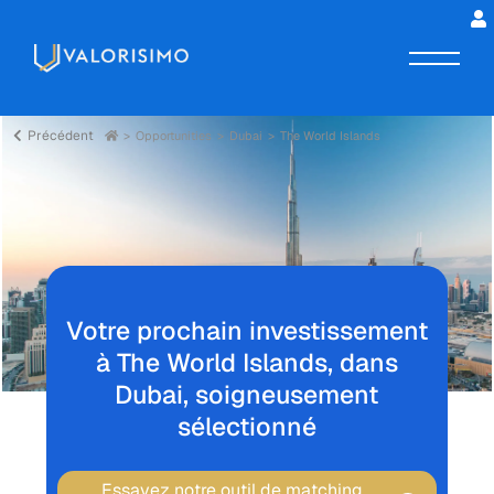
Précédent
Opportunities
Dubai
The World Islands
Votre prochain investissement
à The World Islands, dans
Dubai, soigneusement
sélectionné
Essayez notre outil de matching