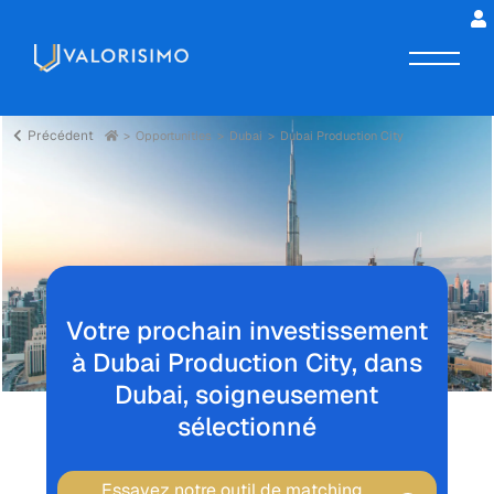
Précédent
Opportunities
Dubai
Dubai Production City
Votre prochain investissement
à Dubai Production City, dans
Dubai, soigneusement
sélectionné
Essayez notre outil de matching