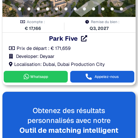
Acompte :
Remise du bien :
€
17,166
Q3, 2027
Park Five
Prix de départ :
€
171,659
Developer: Deyaar
Localisation: Dubai, Dubai Production City
Whatsapp
Appelez-nous
Obtenez des résultats
personnalisés avec notre
Outil de matching intelligent