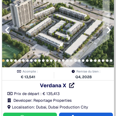
Acompte :
Remise du bien :
€
13,541
Q4, 2028
Verdana X
Prix de départ :
€
135,413
Developer: Reportage Properties
Localisation: Dubai, Dubai Production City