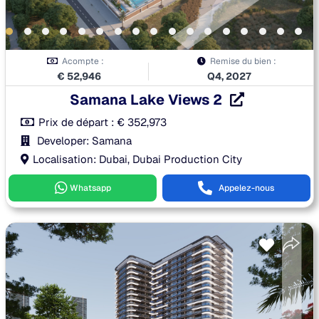
Acompte :
Remise du bien :
€
52,946
Q4, 2027
Samana Lake Views 2
Prix de départ :
€
352,973
Developer: Samana
Localisation: Dubai, Dubai Production City
Whatsapp
Appelez-nous