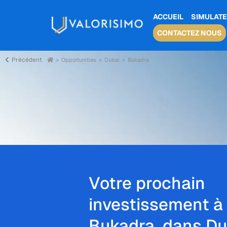
ACCUEIL
SIMULATE
CONTACTEZ NOUS
Précédent
Opportunities
Dubai
Bukadra
Votre prochain
investissement à
Bukadra, dans Du