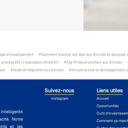
égie d’investissement
Comment financer son bien aux Émirats et sécuriser
process EOI ( L’expression d’intérêt )
Top 10 des promoteur aux Émirats
stir
Guide d’intégration aux Émirats
Infrastructure et développement U
Suivez-nous
Liens utiles
Instagram
Accueil
Opportunités
ntelligents
Outil d'investisse
cité. Notre
Comment ça marc
tils et les