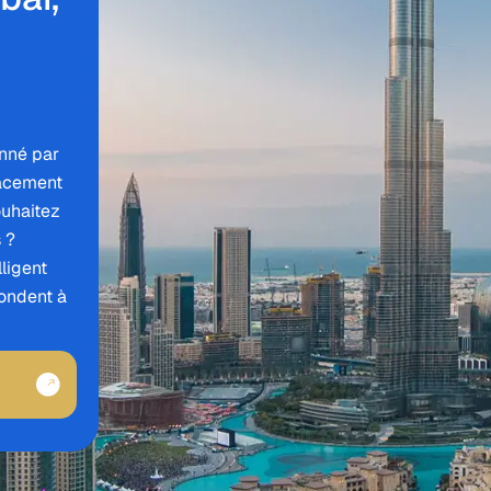
onné par
lacement
ouhaitez
 ?
ligent
ondent à