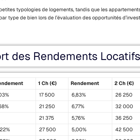
s petites typologies de logements, tandis que les appartement
 par type de bien lors de l’évaluation des opportunités d’inve
rt des Rendements Locatifs
endement
1 Ch (€)
Rendement
2 Ch (€)
,03%
17 500
6,83%
26 250
,68%
21 250
6,77%
32 000
—
21 375
5,76%
36 250
,22%
27 500
5,00%
42 500