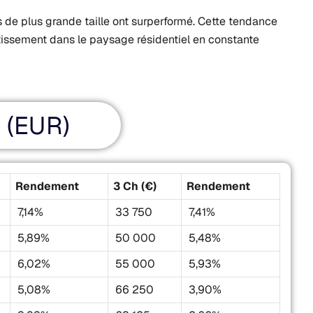
s de plus grande taille ont surperformé. Cette tendance
stissement dans le paysage résidentiel en constante
 (EUR)
Rendement
3 Ch (€)
Rendement
7,14%
33 750
7,41%
5,89%
50 000
5,48%
6,02%
55 000
5,93%
5,08%
66 250
3,90%