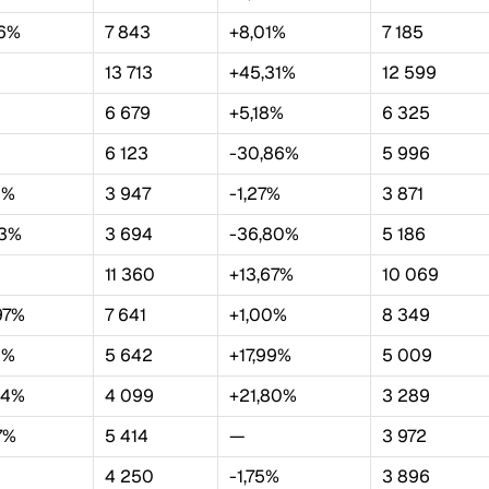
06%
7 843
+8,01%
7 185
13 713
+45,31%
12 599
6 679
+5,18%
6 325
6 123
-30,86%
5 996
8%
3 947
-1,27%
3 871
03%
3 694
-36,80%
5 186
11 360
+13,67%
10 069
97%
7 641
+1,00%
8 349
0%
5 642
+17,99%
5 009
04%
4 099
+21,80%
3 289
7%
5 414
—
3 972
4 250
-1,75%
3 896