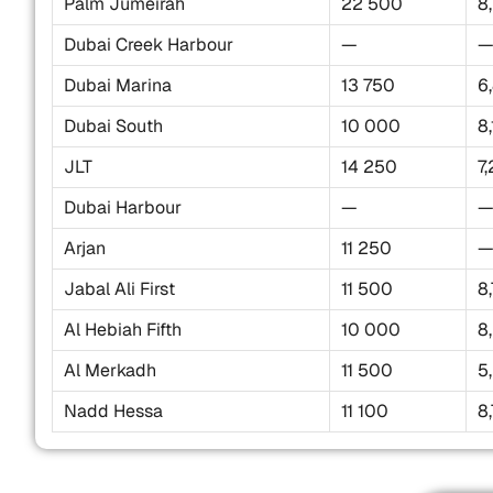
Palm Jumeirah
22 500
8
Dubai Creek Harbour
—
Dubai Marina
13 750
6
Dubai South
10 000
8
JLT
14 250
7
Dubai Harbour
—
Arjan
11 250
Jabal Ali First
11 500
8
Al Hebiah Fifth
10 000
8
Al Merkadh
11 500
5
Nadd Hessa
11 100
8