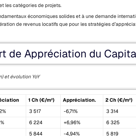
et les catégories de projets.
fondamentaux économiques solides et à une demande internati
ération de revenus locatifs que pour les stratégies d’apprécia
t de Appréciation du Capita
) et évolution YoY
éciation
1 Ch (€/m²)
Appréciation.
2 Ch (€/m²)
22%
3 517
-6,71%
3 314
6%
6 224
+6,96%
6 325
5 844
-4,94%
5 819