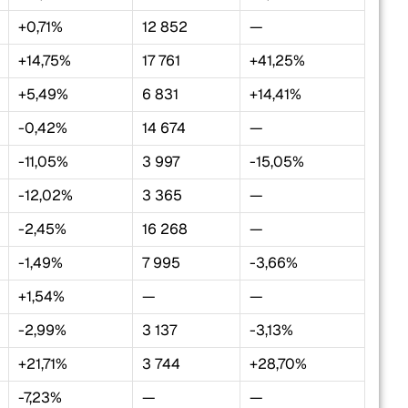
+0,71%
12 852
—
+14,75%
17 761
+41,25%
+5,49%
6 831
+14,41%
-0,42%
14 674
—
-11,05%
3 997
-15,05%
-12,02%
3 365
—
-2,45%
16 268
—
-1,49%
7 995
-3,66%
+1,54%
—
—
-2,99%
3 137
-3,13%
+21,71%
3 744
+28,70%
-7,23%
—
—