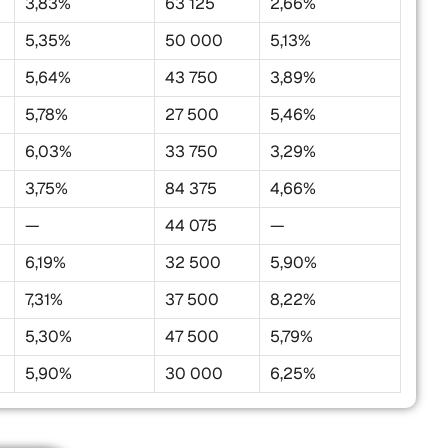
3,83%
63 125
2,66%
5,35%
50 000
5,13%
5,64%
43 750
3,89%
5,78%
27 500
5,46%
6,03%
33 750
3,29%
3,75%
84 375
4,66%
—
44 075
—
6,19%
32 500
5,90%
7,31%
37 500
8,22%
5,30%
47 500
5,79%
5,90%
30 000
6,25%