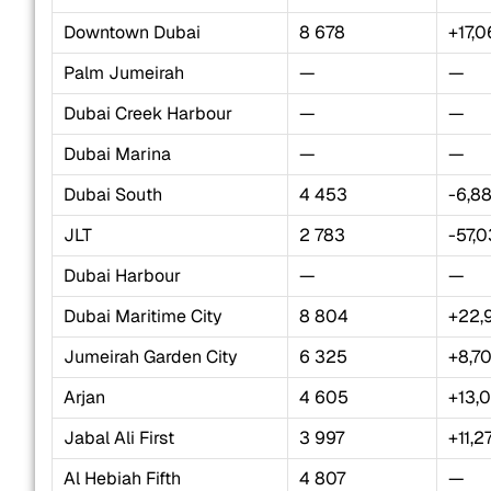
Downtown Dubai
8 678
+17,
Palm Jumeirah
—
—
Dubai Creek Harbour
—
—
Dubai Marina
—
—
Dubai South
4 453
-6,8
JLT
2 783
-57,
Dubai Harbour
—
—
Dubai Maritime City
8 804
+22,
Jumeirah Garden City
6 325
+8,7
Arjan
4 605
+13,
Jabal Ali First
3 997
+11,2
Al Hebiah Fifth
4 807
—