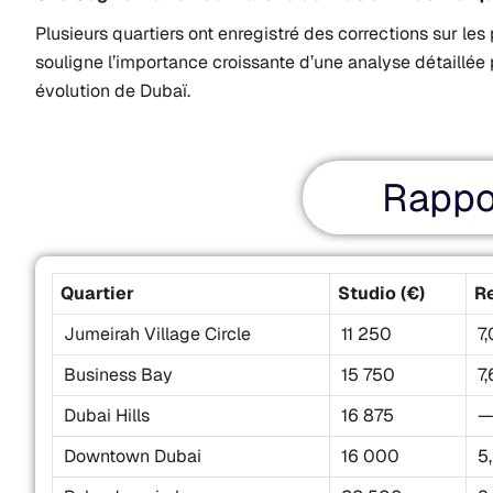
Plusieurs quartiers ont enregistré des corrections sur le
souligne l’importance croissante d’une analyse détaillée
évolution de Dubaï.
Rappo
Quartier
Studio (€)
R
Jumeirah Village Circle
11 250
7
Business Bay
15 750
7
Dubai Hills
16 875
Downtown Dubai
16 000
5