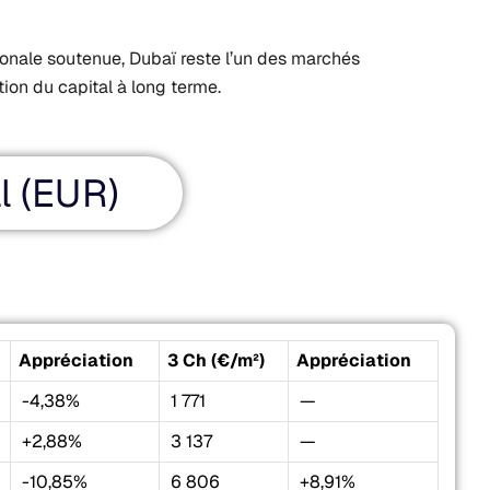
onale soutenue, Dubaï reste l’un des marchés
tion du capital à long terme.
l (EUR)
Appréciation
3 Ch (€/m²)
Appréciation
-4,38%
1 771
—
+2,88%
3 137
—
-10,85%
6 806
+8,91%