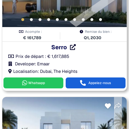
Acompte :
Remise du bien :
€
161,789
Q1, 2030
Serro
Prix de départ :
€
1,617,885
Developer: Emaar
Localisation: Dubai, The Heights
Whatsapp
Appelez-nous