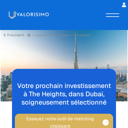
Précédent
Opportunities
Dubai
The Heights
Votre prochain investissement
à The Heights, dans Dubai,
soigneusement sélectionné
Essayez notre outil de matching
intelligent