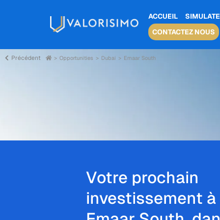
ACCUEIL
SIMULATE
CONTACTEZ NOUS
Précédent
Opportunities
Dubai
Emaar South
Votre prochain
investissement à
Emaar South, da