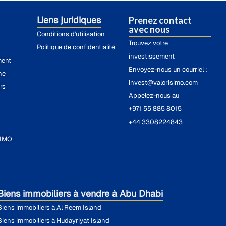
Liens juridiques
Prenez contact
avec nous
Conditions d'utilisation
Trouvez votre
Politique de confidentialité
investissement
ment
Envoyez-nous un courriel :
he
invest@valorisimo.com
rs
Appelez-nous au
+971 55 885 8015
+44 3308224843
SIMO
Biens immobiliers à vendre à Abu Dhabi
Biens immobiliers à Al Reem Island
Biens immobiliers à Hudayriyat Island