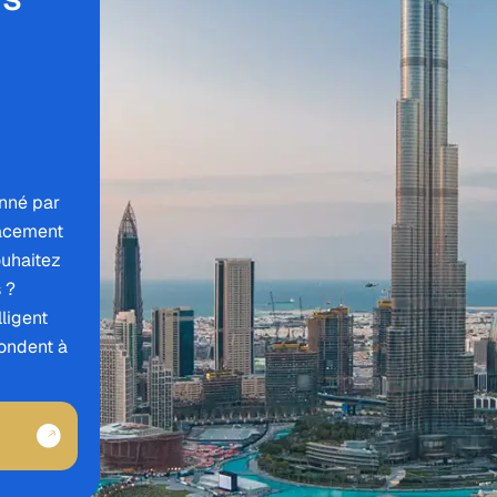
onné par
lacement
ouhaitez
 ?
ligent
ondent à