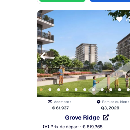
0.00%
n:
70.00%
20.00%
és:
0.00%
Acompte :
Remise du bien :
€
61,937
Q3, 2029
Grove Ridge
Prix de départ :
€
619,365