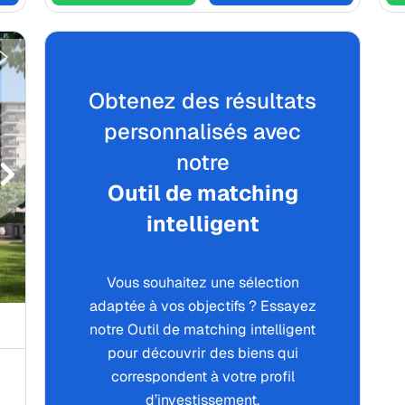
Obtenez des résultats
personnalisés avec
notre
Outil de matching
intelligent
Vous souhaitez une sélection
adaptée à vos objectifs ? Essayez
notre Outil de matching intelligent
pour découvrir des biens qui
correspondent à votre profil
d’investissement.