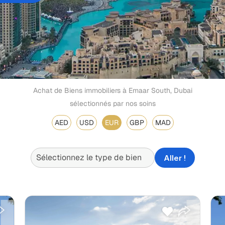
Achat de Biens immobiliers à Emaar South, Dubai
sélectionnés par nos soins
AED
USD
EUR
GBP
MAD
Aller !
Payment Plan