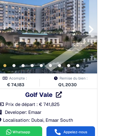
Acompte :
Remise du bien :
€
74,183
Q1, 2030
Golf Vale
Prix de départ :
€
741,825
Developer: Emaar
Localisation: Dubai, Emaar South
Whatsapp
Appelez-nous