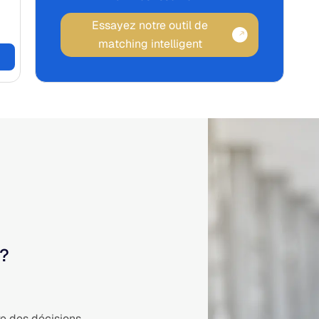
Essayez notre outil de
matching intelligent
 ?
e des décisions