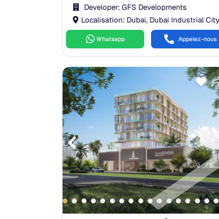
Developer: GFS Developments
Localisation: Dubai, Dubai Industrial Cit
Whatsapp
Appelez-nous
0.00%
n:
40.00%
40.00%
és:
0.00%