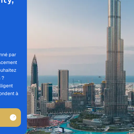
onné par
lacement
ouhaitez
 ?
ligent
ondent à