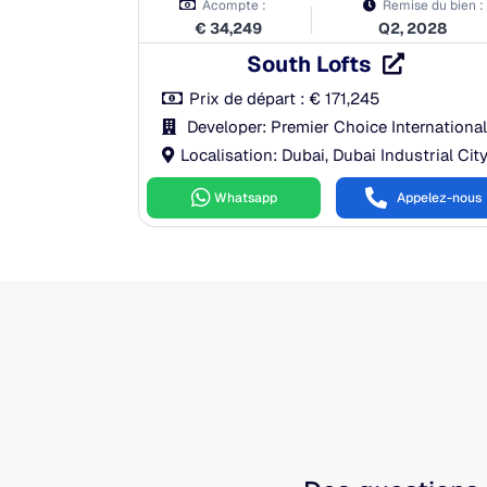
Acompte :
Remise du bien :
€
34,249
Q2, 2028
South Lofts
Prix de départ :
€
171,245
Developer: Premier Choice International
Localisation: Dubai, Dubai Industrial Cit
Whatsapp
Appelez-nous