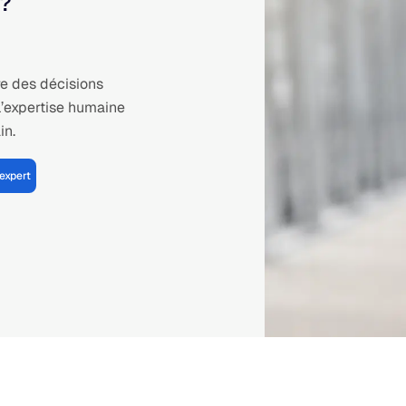
 ?
e des décisions
l’expertise humaine
in.
expert