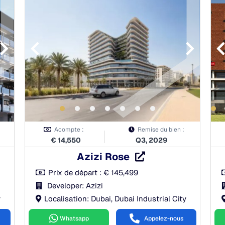
À la réservation:
5.00%
Pendant la construction:
39.00%
À la remise des clés:
20.00%
Après la remise des clés:
36.00%
Acompte :
Remise du bien :
€
14,550
Q3, 2029
Azizi Rose
Prix de départ :
€
145,499
Developer: Azizi
y
Localisation: Dubai, Dubai Industrial City
Whatsapp
Appelez-nous