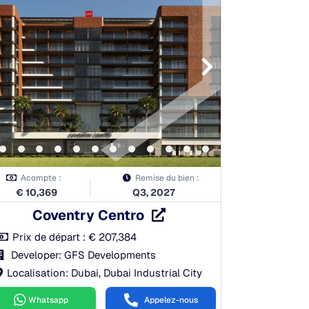
Acompte :
Remise du bien :
€
10,369
Q3, 2027
Coventry Centro
Prix de départ :
€
207,384
Developer: GFS Developments
Localisation: Dubai, Dubai Industrial City
Whatsapp
Appelez-nous