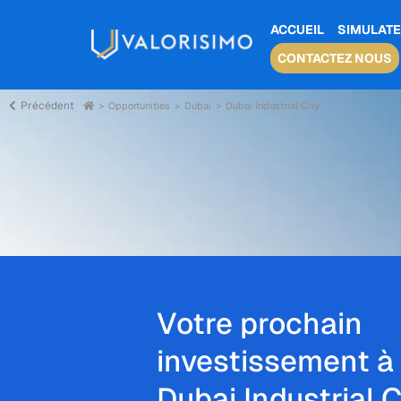
ACCUEIL
SIMULATE
CONTACTEZ NOUS
Précédent
Opportunities
Dubai
Dubai Industrial City
Votre prochain
investissement à
Dubai Industrial C